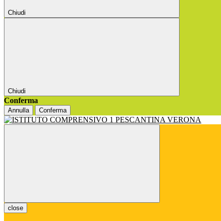
Chiudi
Chiudi
Conferma
Annulla
Conferma
close