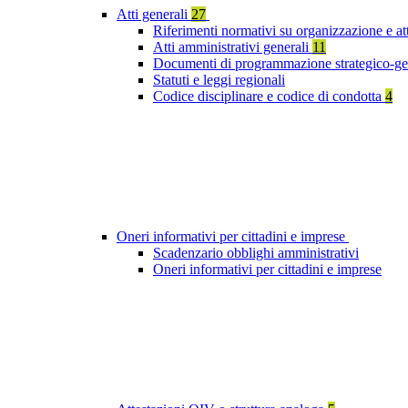
Atti generali
27
Riferimenti normativi su organizzazione e at
Atti amministrativi generali
11
Documenti di programmazione strategico-ge
Statuti e leggi regionali
Codice disciplinare e codice di condotta
4
Oneri informativi per cittadini e imprese
Scadenzario obblighi amministrativi
Oneri informativi per cittadini e imprese