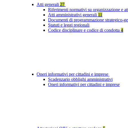
Atti generali
27
Riferimenti normativi su organizzazione e at
Atti amministrativi generali
11
Documenti di programmazione strategico-ge
Statuti e leggi regionali
Codice disciplinare e codice di condotta
4
Oneri informativi per cittadini e imprese
Scadenzario obblighi amministrativi
Oneri informativi per cittadini e imprese