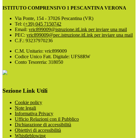
ISTITUTO COMPRENSIVO 1 PESCANTINA VERONA
Via Ponte, 154 - 37026 Pescantina (VR)
Tel:
(+39) 045 7150742
Email:
vric899009@istruzione.it
Link per inviare una mail
PEC:
vric899009@pec.istruzione.it
Link per inviare una mail
C.F.: 93237970236
C.M. Unitario: vric899009
Codice Unico Fatt. Digitale: UFS8RW
Conto Tesoreria: 318050
Sezione Link Utili
Cookie policy
Note legali
Informativa Privacy
Ufficio Relazioni con il Pubblico
Dichiarazione di accessibilità
Obiettivi di accessibilità
Whistleblowing