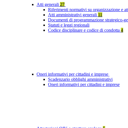
Atti generali
27
Riferimenti normativi su organizzazione e at
Atti amministrativi generali
11
Documenti di programmazione strategico-ge
Statuti e leggi regionali
Codice disciplinare e codice di condotta
4
Oneri informativi per cittadini e imprese
Scadenzario obblighi amministrativi
Oneri informativi per cittadini e imprese