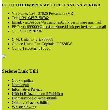
ISTITUTO COMPRENSIVO 1 PESCANTINA VERONA
Via Ponte, 154 - 37026 Pescantina (VR)
Tel:
(+39) 045 7150742
Email:
vric899009@istruzione.it
Link per inviare una mail
PEC:
vric899009@pec.istruzione.it
Link per inviare una mail
C.F.: 93237970236
C.M. Unitario: vric899009
Codice Unico Fatt. Digitale: UFS8RW
Conto Tesoreria: 318050
Sezione Link Utili
Cookie policy
Note legali
Informativa Privacy
Ufficio Relazioni con il Pubblico
Dichiarazione di accessibilità
Obiettivi di accessibilità
Whistleblowing