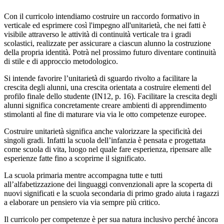
Con il curricolo intendiamo costruire un raccordo formativo in
verticale ed esprimere così l'impegno all'unitarietà, che nei fatti è
visibile attraverso le attività di continuità verticale tra i gradi
scolastici, realizzate per assicurare a ciascun alunno la costruzione
della propria identità. Potrà nel prossimo futuro diventare continuità
di stile e di approccio metodologico.
Si intende favorire l’unitarietà di sguardo rivolto a facilitare la
crescita degli alunni, una crescita orientata a costruire elementi del
profilo finale dello studente (IN12, p. 16). Facilitare la crescita degli
alunni significa concretamente creare ambienti di apprendimento
stimolanti al fine di maturare via via le otto competenze europee.
Costruire unitarietà significa anche valorizzare la specificità dei
singoli gradi. Infatti la scuola dell’infanzia è pensata e progettata
come scuola di vita, luogo nel quale fare esperienza, ripensare alle
esperienze fatte fino a scoprirne il significato.
La scuola primaria mentre accompagna tutte e tutti
all’alfabetizzazione dei linguaggi convenzionali apre la scoperta di
nuovi significati e la scuola secondaria di primo grado aiuta i ragazzi
a elaborare un pensiero via via sempre più critico.
Il curricolo per competenze è per sua natura inclusivo perché àncora