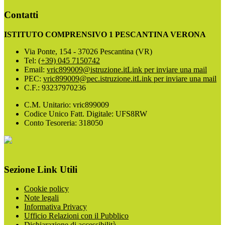
Contatti
ISTITUTO COMPRENSIVO 1 PESCANTINA VERONA
Via Ponte, 154 - 37026 Pescantina (VR)
Tel:
(+39) 045 7150742
Email:
vric899009@istruzione.it
Link per inviare una mail
PEC:
vric899009@pec.istruzione.it
Link per inviare una mail
C.F.: 93237970236
C.M. Unitario: vric899009
Codice Unico Fatt. Digitale: UFS8RW
Conto Tesoreria: 318050
Sezione Link Utili
Cookie policy
Note legali
Informativa Privacy
Ufficio Relazioni con il Pubblico
Dichiarazione di accessibilità