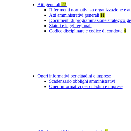
Atti generali
27
Riferimenti normativi su organizzazione e at
Atti amministrativi generali
11
Documenti di programmazione strategico-ge
Statuti e leggi regionali
Codice disciplinare e codice di condotta
4
Oneri informativi per cittadini e imprese
Scadenzario obblighi amministrativi
Oneri informativi per cittadini e imprese