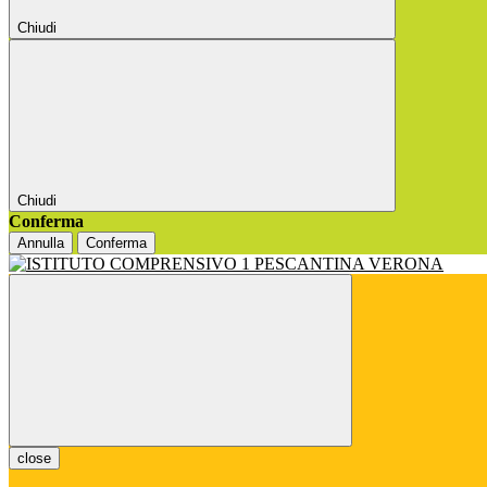
Chiudi
Chiudi
Conferma
Annulla
Conferma
close