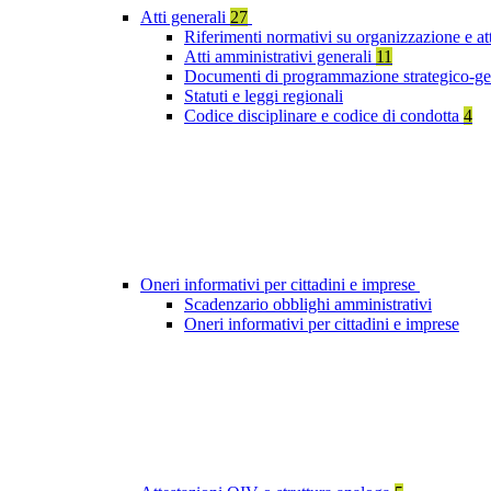
Atti generali
27
Riferimenti normativi su organizzazione e at
Atti amministrativi generali
11
Documenti di programmazione strategico-ge
Statuti e leggi regionali
Codice disciplinare e codice di condotta
4
Oneri informativi per cittadini e imprese
Scadenzario obblighi amministrativi
Oneri informativi per cittadini e imprese