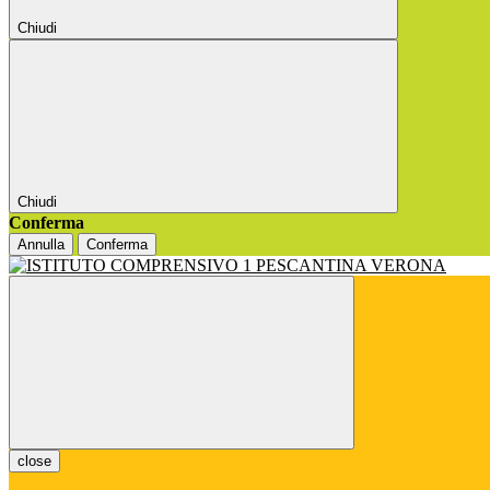
Chiudi
Chiudi
Conferma
Annulla
Conferma
close