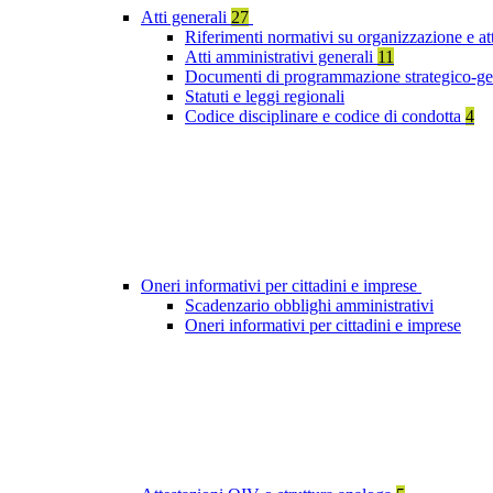
Atti generali
27
Riferimenti normativi su organizzazione e at
Atti amministrativi generali
11
Documenti di programmazione strategico-ge
Statuti e leggi regionali
Codice disciplinare e codice di condotta
4
Oneri informativi per cittadini e imprese
Scadenzario obblighi amministrativi
Oneri informativi per cittadini e imprese