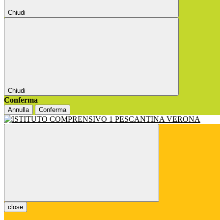
Chiudi
Chiudi
Conferma
Annulla
Conferma
close