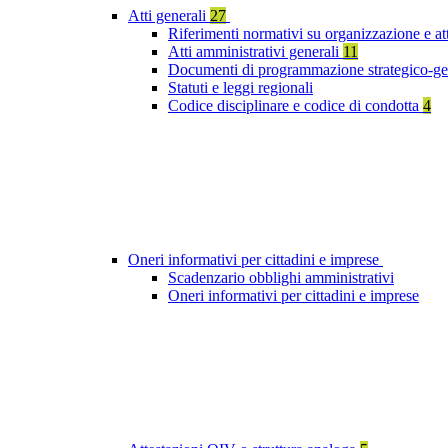
Atti generali
27
Riferimenti normativi su organizzazione e at
Atti amministrativi generali
11
Documenti di programmazione strategico-ge
Statuti e leggi regionali
Codice disciplinare e codice di condotta
4
Oneri informativi per cittadini e imprese
Scadenzario obblighi amministrativi
Oneri informativi per cittadini e imprese