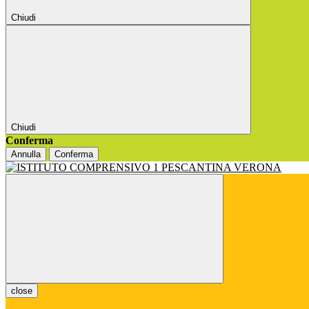
Chiudi
Chiudi
Conferma
Annulla
Conferma
close