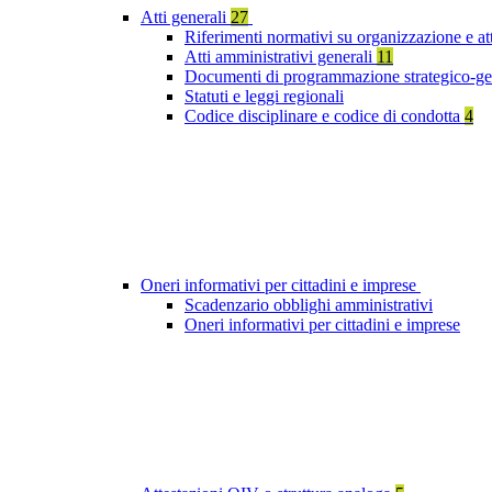
Atti generali
27
Riferimenti normativi su organizzazione e at
Atti amministrativi generali
11
Documenti di programmazione strategico-ge
Statuti e leggi regionali
Codice disciplinare e codice di condotta
4
Oneri informativi per cittadini e imprese
Scadenzario obblighi amministrativi
Oneri informativi per cittadini e imprese