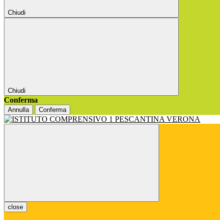
Chiudi
Chiudi
Conferma
Annulla
Conferma
close