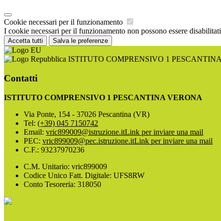
Cookie necessari per il funzionamento
I cookie necessari per il funzionamento non possono essere disabilitati.
Accetta tutti
Salva le preferenze
ISTITUTO COMPRENSIVO 1 PESCANTIN
Contatti
ISTITUTO COMPRENSIVO 1 PESCANTINA VERONA
Via Ponte, 154 - 37026 Pescantina (VR)
Tel:
(+39) 045 7150742
Email:
vric899009@istruzione.it
Link per inviare una mail
PEC:
vric899009@pec.istruzione.it
Link per inviare una mail
C.F.: 93237970236
C.M. Unitario: vric899009
Codice Unico Fatt. Digitale: UFS8RW
Conto Tesoreria: 318050