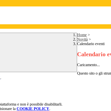
Home
>
Novità
>
Calendario eventi
Calendario e
Caricamento...
Questo sito o gli stru
Y
.
attaforma e non è possibile disabilitarli.
isionare la
COOKIE POLICY
.