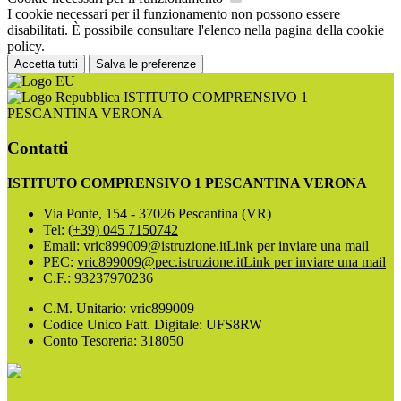
I cookie necessari per il funzionamento non possono essere
disabilitati. È possibile consultare l'elenco nella pagina della cookie
policy.
Accetta tutti
Salva le preferenze
ISTITUTO COMPRENSIVO 1
PESCANTINA VERONA
Contatti
ISTITUTO COMPRENSIVO 1 PESCANTINA VERONA
Via Ponte, 154 - 37026 Pescantina (VR)
Tel:
(+39) 045 7150742
Email:
vric899009@istruzione.it
Link per inviare una mail
PEC:
vric899009@pec.istruzione.it
Link per inviare una mail
C.F.: 93237970236
C.M. Unitario: vric899009
Codice Unico Fatt. Digitale: UFS8RW
Conto Tesoreria: 318050