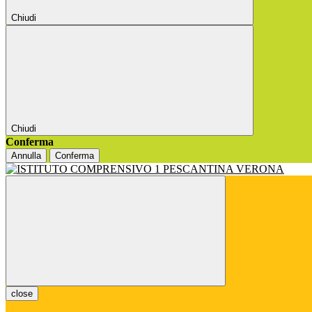
Chiudi
Chiudi
Conferma
Annulla
Conferma
close