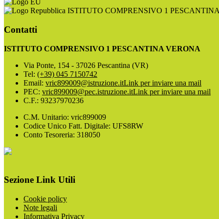
ISTITUTO COMPRENSIVO 1 PESCANTIN
Contatti
ISTITUTO COMPRENSIVO 1 PESCANTINA VERONA
Via Ponte, 154 - 37026 Pescantina (VR)
Tel:
(+39) 045 7150742
Email:
vric899009@istruzione.it
Link per inviare una mail
PEC:
vric899009@pec.istruzione.it
Link per inviare una mail
C.F.: 93237970236
C.M. Unitario: vric899009
Codice Unico Fatt. Digitale: UFS8RW
Conto Tesoreria: 318050
Sezione Link Utili
Cookie policy
Note legali
Informativa Privacy