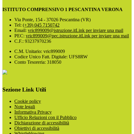
ISTITUTO COMPRENSIVO 1 PESCANTINA VERONA
Via Ponte, 154 - 37026 Pescantina (VR)
Tel:
(+39) 045 7150742
Email:
vric899009@istruzione.it
Link per inviare una mail
PEC:
vric899009@pec.istruzione.it
Link per inviare una mail
C.F.: 93237970236
C.M. Unitario: vric899009
Codice Unico Fatt. Digitale: UFS8RW
Conto Tesoreria: 318050
Sezione Link Utili
Cookie policy
Note legali
Informativa Privacy
Ufficio Relazioni con il Pubblico
Dichiarazione di accessibilità
Obiettivi di accessibilità
Whistleblowing