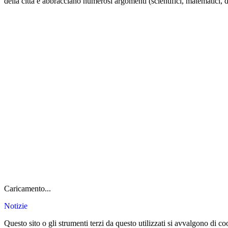
della città e abbracciano numerosi argomenti (scientifici, matematici
Caricamento...
Notizie
Questo sito o gli strumenti terzi da questo utilizzati si avvalgono di coo