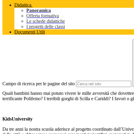
Didattica
Panoramica
Offerta formativa
Le schede didattiche
I progetti delle classi
Documenti Utili
Campo di ricerca per le pagine del sito
Quali bambini hanno mai potuto vivere le mille avversità che dovettero
terrificante Polifemo? I terribili gorghi di Scilla e Cariddi? I favori o 
KidsUniversity
Da tre anni la nostra scuola aderisce al progetto coordinato dall’Unive