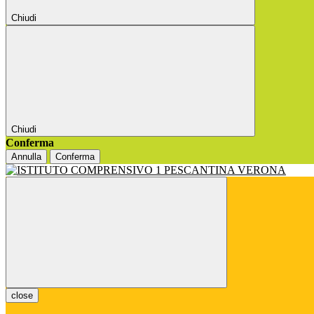
Chiudi
Chiudi
Conferma
Annulla
Conferma
close