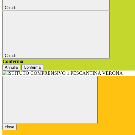
Chiudi
Chiudi
Conferma
Annulla
Conferma
close