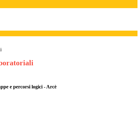
i
boratoriali
pe e percorsi logici - Arcè