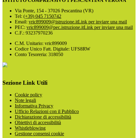
ISTITUTO COMPRENSIVO 1 PESCANTINA VERONA
Via Ponte, 154 - 37026 Pescantina (VR)
Tel:
(+39) 045 7150742
Email:
vric899009@istruzione.it
Link per inviare una mail
PEC:
vric899009@pec.istruzione.it
Link per inviare una mail
C.F.: 93237970236
C.M. Unitario: vric899009
Codice Unico Fatt. Digitale: UFS8RW
Conto Tesoreria: 318050
Sezione Link Utili
Cookie policy
Note legali
Informativa Privacy
Ufficio Relazioni con il Pubblico
Dichiarazione di accessibilità
Obiettivi di accessibilità
Whistleblowing
Gestione consensi cookie