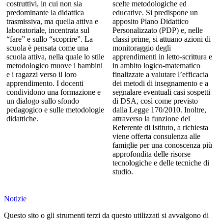
costruttivi, in cui non sia
scelte metodologiche ed
predominante la didattica
educative. Si predispone un
trasmissiva, ma quella attiva e
apposito Piano Didattico
laboratoriale, incentrata sul
Personalizzato (PDP) e, nelle
“fare” e sullo “scoprire”. La
classi prime, si attuano azioni di
scuola è pensata come una
monitoraggio degli
scuola attiva, nella quale lo stile
apprendimenti in letto-scrittura e
metodologico muove i bambini
in ambito logico-matematico
e i ragazzi verso il loro
finalizzate a valutare l’efficacia
apprendimento. I docenti
dei metodi di insegnamento e a
condividono una formazione e
segnalare eventuali casi sospetti
un dialogo sullo sfondo
di DSA, così come previsto
pedagogico e sulle metodologie
dalla Legge 170/2010. Inoltre,
didattiche.
attraverso la funzione del
Referente di Istituto, a richiesta
viene offerta consulenza alle
famiglie per una conoscenza più
approfondita delle risorse
tecnologiche e delle tecniche di
studio.
Notizie
Questo sito o gli strumenti terzi da questo utilizzati si avvalgono di