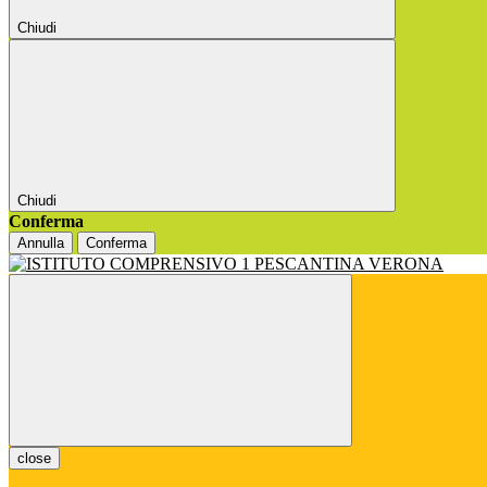
Chiudi
Chiudi
Conferma
Annulla
Conferma
close