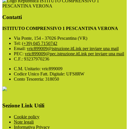
ISTITUTO COMPRENSIVO 1
PESCANTINA VERONA
Contatti
ISTITUTO COMPRENSIVO 1 PESCANTINA VERONA
Via Ponte, 154 - 37026 Pescantina (VR)
Tel:
(+39) 045 7150742
Email:
vric899009@istruzione.it
Link per inviare una mail
PEC:
vric899009@pec.istruzione.it
Link per inviare una mail
C.F.: 93237970236
C.M. Unitario: vric899009
Codice Unico Fatt. Digitale: UFS8RW
Conto Tesoreria: 318050
Sezione Link Utili
Cookie policy
Note legali
Informativa Privacy