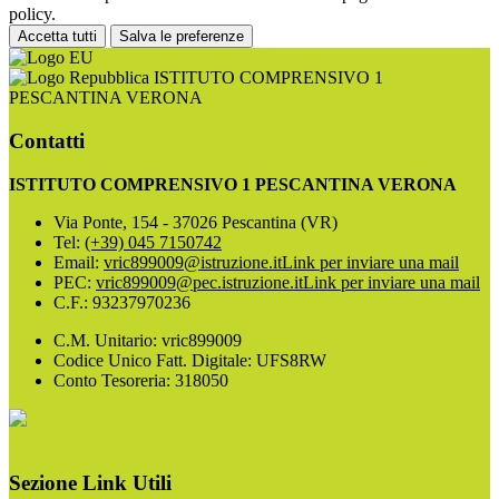
policy.
Accetta tutti
Salva le preferenze
ISTITUTO COMPRENSIVO 1
PESCANTINA VERONA
Contatti
ISTITUTO COMPRENSIVO 1 PESCANTINA VERONA
Via Ponte, 154 - 37026 Pescantina (VR)
Tel:
(+39) 045 7150742
Email:
vric899009@istruzione.it
Link per inviare una mail
PEC:
vric899009@pec.istruzione.it
Link per inviare una mail
C.F.: 93237970236
C.M. Unitario: vric899009
Codice Unico Fatt. Digitale: UFS8RW
Conto Tesoreria: 318050
Sezione Link Utili