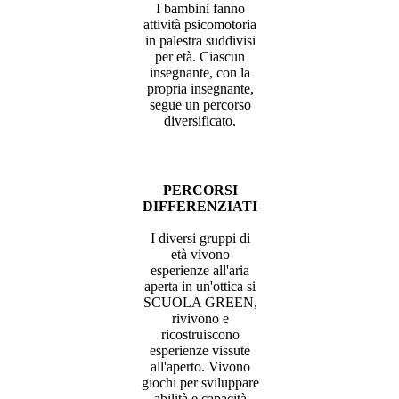
I bambini fanno
attività psicomotoria
in palestra suddivisi
per età. Ciascun
insegnante, con la
propria insegnante,
segue un percorso
diversificato.
PERCORSI
DIFFERENZIATI
I diversi gruppi di
età vivono
esperienze all'aria
aperta in un'ottica si
SCUOLA GREEN,
rivivono e
ricostruiscono
esperienze vissute
all'aperto. Vivono
giochi per sviluppare
abilità e capacità