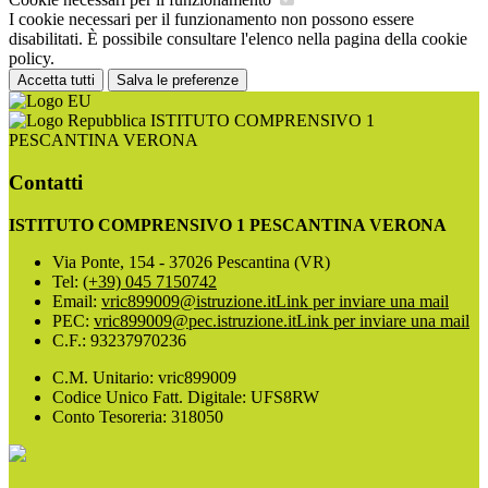
I cookie necessari per il funzionamento non possono essere
disabilitati. È possibile consultare l'elenco nella pagina della cookie
policy.
Accetta tutti
Salva le preferenze
ISTITUTO COMPRENSIVO 1
PESCANTINA VERONA
Contatti
ISTITUTO COMPRENSIVO 1 PESCANTINA VERONA
Via Ponte, 154 - 37026 Pescantina (VR)
Tel:
(+39) 045 7150742
Email:
vric899009@istruzione.it
Link per inviare una mail
PEC:
vric899009@pec.istruzione.it
Link per inviare una mail
C.F.: 93237970236
C.M. Unitario: vric899009
Codice Unico Fatt. Digitale: UFS8RW
Conto Tesoreria: 318050