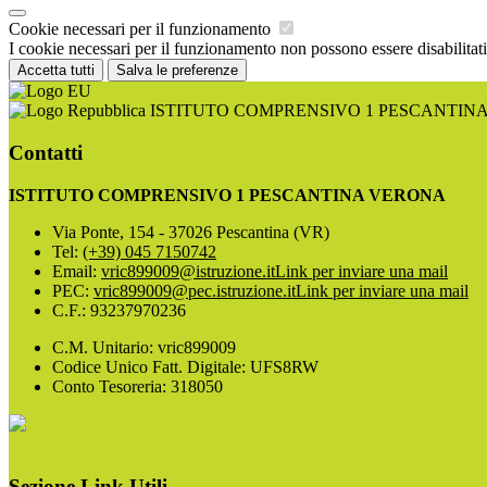
Cookie necessari per il funzionamento
I cookie necessari per il funzionamento non possono essere disabilitati.
Accetta tutti
Salva le preferenze
ISTITUTO COMPRENSIVO 1 PESCANTIN
Contatti
ISTITUTO COMPRENSIVO 1 PESCANTINA VERONA
Via Ponte, 154 - 37026 Pescantina (VR)
Tel:
(+39) 045 7150742
Email:
vric899009@istruzione.it
Link per inviare una mail
PEC:
vric899009@pec.istruzione.it
Link per inviare una mail
C.F.: 93237970236
C.M. Unitario: vric899009
Codice Unico Fatt. Digitale: UFS8RW
Conto Tesoreria: 318050
Sezione Link Utili