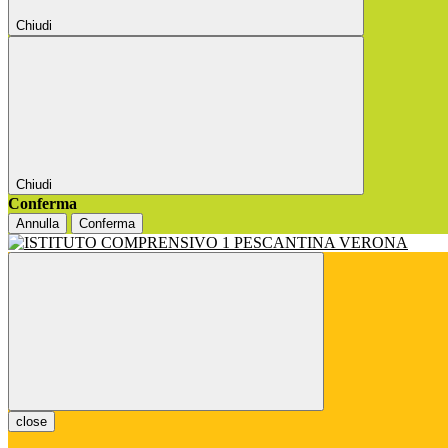
Chiudi
Chiudi
Conferma
Annulla
Conferma
close