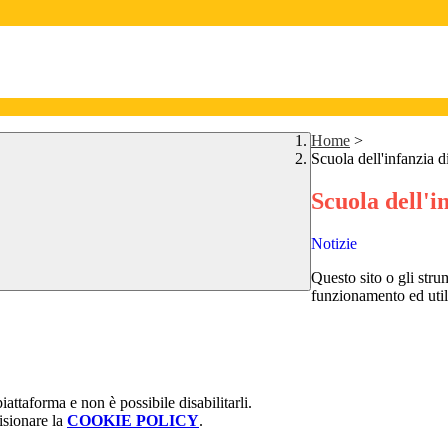
Home
>
Scuola dell'infanzia d
Scuola dell'i
Notizie
Questo sito o gli stru
funzionamento ed utili 
attaforma e non è possibile disabilitarli.
isionare la
COOKIE POLICY
.