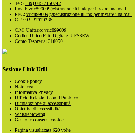
Tel:
(+39) 045 7150742
Email:
vric899009@istruzione.it
Link per inviare una mail
PEC:
vric899009@pec.istruzione.it
Link per inviare una mail
C.F.: 93237970236
C.M. Unitario: vric899009
Codice Unico Fatt. Digitale: UFS8RW
Conto Tesoreria: 318050
Sezione Link Utili
Cookie policy
Note legali
Informativa Privacy
Ufficio Relazioni con il Pubblico
Dichiarazione di accessibilità
Obiettivi di accessibilità
Whistleblowing
Gestione consensi cookie
Pagina visualizzata
620
volte