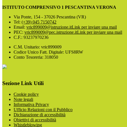
ISTITUTO COMPRENSIVO 1 PESCANTINA VERONA
Via Ponte, 154 - 37026 Pescantina (VR)
Tel:
(+39) 045 7150742
Email:
vric899009@istruzione.it
Link per inviare una mail
PEC:
vric899009@pec.istruzione.it
Link per inviare una mail
C.F.: 93237970236
C.M. Unitario: vric899009
Codice Unico Fatt. Digitale: UFS8RW
Conto Tesoreria: 318050
Sezione Link Utili
Cookie policy
Note legali
Informativa Privacy
Ufficio Relazioni con il Pubblico
Dichiarazione di accessibilità
Obiettivi di accessibilità
Whistleblowing