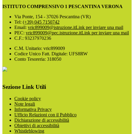
ISTITUTO COMPRENSIVO 1 PESCANTINA VERONA
Via Ponte, 154 - 37026 Pescantina (VR)
Tel:
(+39) 045 7150742
Email:
vric899009@istruzione.it
Link per inviare una mail
PEC:
vric899009@pec.istruzione.it
Link per inviare una mail
C.F.: 93237970236
C.M. Unitario: vric899009
Codice Unico Fatt. Digitale: UFS8RW
Conto Tesoreria: 318050
Sezione Link Utili
Cookie policy
Note legali
Informativa Privacy
Ufficio Relazioni con il Pubblico
Dichiarazione di accessibilità
Obiettivi di accessibilità
Whistleblowing