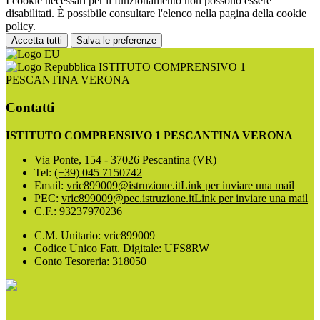
I cookie necessari per il funzionamento non possono essere
disabilitati. È possibile consultare l'elenco nella pagina della cookie
policy.
Accetta tutti
Salva le preferenze
ISTITUTO COMPRENSIVO 1
PESCANTINA VERONA
Contatti
ISTITUTO COMPRENSIVO 1 PESCANTINA VERONA
Via Ponte, 154 - 37026 Pescantina (VR)
Tel:
(+39) 045 7150742
Email:
vric899009@istruzione.it
Link per inviare una mail
PEC:
vric899009@pec.istruzione.it
Link per inviare una mail
C.F.: 93237970236
C.M. Unitario: vric899009
Codice Unico Fatt. Digitale: UFS8RW
Conto Tesoreria: 318050