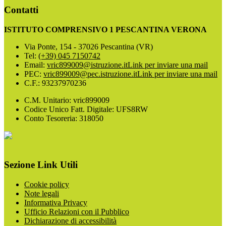
Contatti
ISTITUTO COMPRENSIVO 1 PESCANTINA VERONA
Via Ponte, 154 - 37026 Pescantina (VR)
Tel:
(+39) 045 7150742
Email:
vric899009@istruzione.it
Link per inviare una mail
PEC:
vric899009@pec.istruzione.it
Link per inviare una mail
C.F.: 93237970236
C.M. Unitario: vric899009
Codice Unico Fatt. Digitale: UFS8RW
Conto Tesoreria: 318050
Sezione Link Utili
Cookie policy
Note legali
Informativa Privacy
Ufficio Relazioni con il Pubblico
Dichiarazione di accessibilità