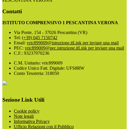
PESCANTINA VERONA
Contatti
ISTITUTO COMPRENSIVO 1 PESCANTINA VERONA
Via Ponte, 154 - 37026 Pescantina (VR)
Tel:
(+39) 045 7150742
Email:
vric899009@istruzione.it
Link per inviare una mail
PEC:
vric899009@pec.istruzione.it
Link per inviare una mail
C.F.: 93237970236
C.M. Unitario: vric899009
Codice Unico Fatt. Digitale: UFS8RW
Conto Tesoreria: 318050
Sezione Link Utili
Cookie policy
Note legali
Informativa Privacy
Ufficio Relazioni con il Pubblico