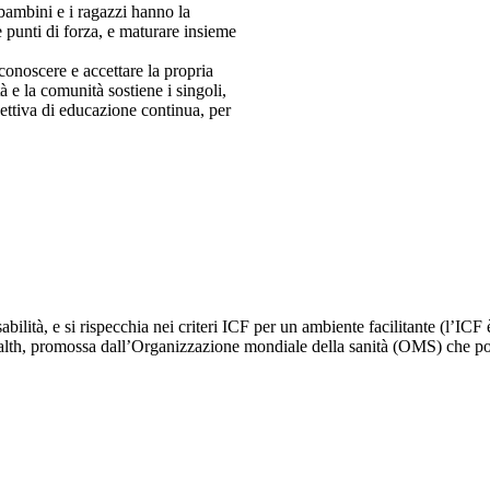
 bambini e i ragazzi hanno la
 e punti di forza, e maturare insieme
conoscere e accettare la propria
tà e la comunità sostiene i singoli,
ettiva di educazione continua, per
ilità, e si rispecchia nei criteri ICF per un ambiente facilitante (l’ICF è
alth, promossa dall’Organizzazione mondiale della sanità (OMS) che pone p