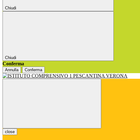
Chiudi
Chiudi
Conferma
Annulla
Conferma
close