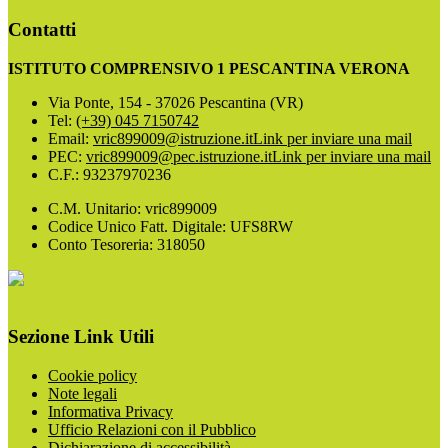
Contatti
ISTITUTO COMPRENSIVO 1 PESCANTINA VERONA
Via Ponte, 154 - 37026 Pescantina (VR)
Tel:
(+39) 045 7150742
Email:
vric899009@istruzione.it
Link per inviare una mail
PEC:
vric899009@pec.istruzione.it
Link per inviare una mail
C.F.: 93237970236
C.M. Unitario: vric899009
Codice Unico Fatt. Digitale: UFS8RW
Conto Tesoreria: 318050
Sezione Link Utili
Cookie policy
Note legali
Informativa Privacy
Ufficio Relazioni con il Pubblico
Dichiarazione di accessibilità