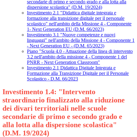
secondarie di primo e secondo grado e alla lotta alla
dispersione scolastica" (D.M. 19/2024)
Investimento 2.1 "Didattica digitale integrata e
formazione alla transizione digitale per il personale
scolastico" nell'ambito della Missione 4 - Componente
1- Next Generation EU (D.M. 66/2023)
Investimento 3.1 "Nuove competenze e nuovi
linguaggi" nell'ambito della Missione 4 - Componente 1
- Next Generation EU - (D.M. 65/2023)
Piano "Scuola 4.0 - Attuazione della linea di intervento
3.2 nell'ambito della missione 4 - Componente 1 del
PNRR - Next Generation Classroom"
Investimento 2.1 Didattica Digitale Integrata e
Formazione alla Transizione Digitale per il Personale
Scolastico - D.M. 66/2023
Investimento 1.4: "Intervento
straordinario finalizzato alla riduzione
dei divari territoriali nelle scuole
secondarie di primo e secondo grado e
alla lotta alla dispersione scolastica"
(D.M. 19/2024)