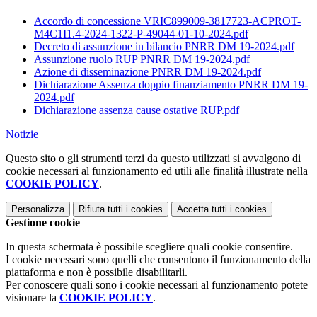
Accordo di concessione VRIC899009-3817723-ACPROT-
M4C1I1.4-2024-1322-P-49044-01-10-2024.pdf
Decreto di assunzione in bilancio PNRR DM 19-2024.pdf
Assunzione ruolo RUP PNRR DM 19-2024.pdf
Azione di disseminazione PNRR DM 19-2024.pdf
Dichiarazione Assenza doppio finanziamento PNRR DM 19-
2024.pdf
Dichiarazione assenza cause ostative RUP.pdf
Notizie
Questo sito o gli strumenti terzi da questo utilizzati si avvalgono di
cookie necessari al funzionamento ed utili alle finalità illustrate nella
COOKIE POLICY
.
Personalizza
Rifiuta tutti
i cookies
Accetta tutti
i cookies
Gestione cookie
In questa schermata è possibile scegliere quali cookie consentire.
I cookie necessari sono quelli che consentono il funzionamento della
piattaforma e non è possibile disabilitarli.
Per conoscere quali sono i cookie necessari al funzionamento potete
visionare la
COOKIE POLICY
.