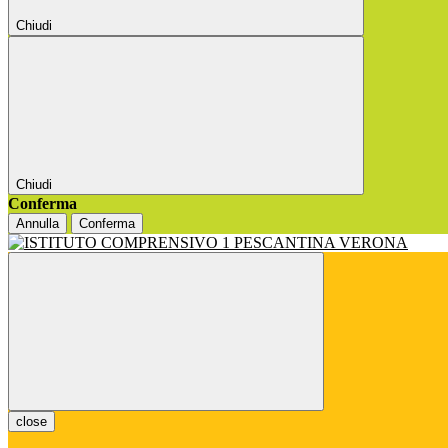
Chiudi
Chiudi
Conferma
Annulla
Conferma
close