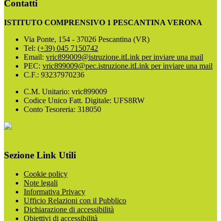
Contatti
ISTITUTO COMPRENSIVO 1 PESCANTINA VERONA
Via Ponte, 154 - 37026 Pescantina (VR)
Tel:
(+39) 045 7150742
Email:
vric899009@istruzione.it
Link per inviare una mail
PEC:
vric899009@pec.istruzione.it
Link per inviare una mail
C.F.: 93237970236
C.M. Unitario: vric899009
Codice Unico Fatt. Digitale: UFS8RW
Conto Tesoreria: 318050
Sezione Link Utili
Cookie policy
Note legali
Informativa Privacy
Ufficio Relazioni con il Pubblico
Dichiarazione di accessibilità
Obiettivi di accessibilità