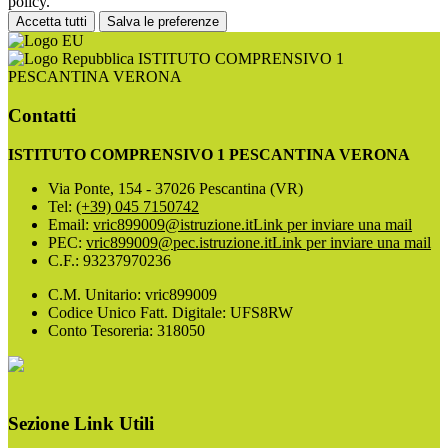
policy.
Accetta tutti
Salva le preferenze
ISTITUTO COMPRENSIVO 1
PESCANTINA VERONA
Contatti
ISTITUTO COMPRENSIVO 1 PESCANTINA VERONA
Via Ponte, 154 - 37026 Pescantina (VR)
Tel:
(+39) 045 7150742
Email:
vric899009@istruzione.it
Link per inviare una mail
PEC:
vric899009@pec.istruzione.it
Link per inviare una mail
C.F.: 93237970236
C.M. Unitario: vric899009
Codice Unico Fatt. Digitale: UFS8RW
Conto Tesoreria: 318050
Sezione Link Utili