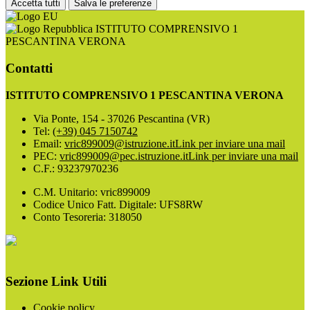
Accetta tutti
Salva le preferenze
ISTITUTO COMPRENSIVO 1
PESCANTINA VERONA
Contatti
ISTITUTO COMPRENSIVO 1 PESCANTINA VERONA
Via Ponte, 154 - 37026 Pescantina (VR)
Tel:
(+39) 045 7150742
Email:
vric899009@istruzione.it
Link per inviare una mail
PEC:
vric899009@pec.istruzione.it
Link per inviare una mail
C.F.: 93237970236
C.M. Unitario: vric899009
Codice Unico Fatt. Digitale: UFS8RW
Conto Tesoreria: 318050
Sezione Link Utili
Cookie policy