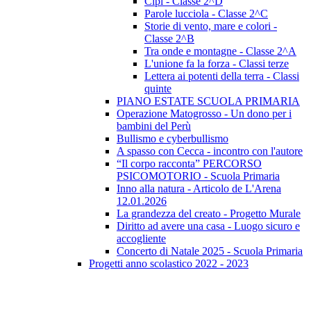
Cipì - Classe 2^D
Parole lucciola - Classe 2^C
Storie di vento, mare e colori -
Classe 2^B
Tra onde e montagne - Classe 2^A
L'unione fa la forza - Classi terze
Lettera ai potenti della terra - Classi
quinte
PIANO ESTATE SCUOLA PRIMARIA
Operazione Matogrosso - Un dono per i
bambini del Perù
Bullismo e cyberbullismo
A spasso con Cecca - incontro con l'autore
“Il corpo racconta” PERCORSO
PSICOMOTORIO - Scuola Primaria
Inno alla natura - Articolo de L'Arena
12.01.2026
La grandezza del creato - Progetto Murale
Diritto ad avere una casa - Luogo sicuro e
accogliente
Concerto di Natale 2025 - Scuola Primaria
Progetti anno scolastico 2022 - 2023