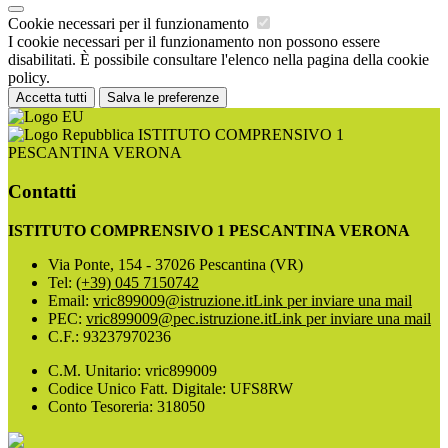
Cookie necessari per il funzionamento
I cookie necessari per il funzionamento non possono essere
disabilitati. È possibile consultare l'elenco nella pagina della cookie
policy.
Accetta tutti
Salva le preferenze
ISTITUTO COMPRENSIVO 1
PESCANTINA VERONA
Contatti
ISTITUTO COMPRENSIVO 1 PESCANTINA VERONA
Via Ponte, 154 - 37026 Pescantina (VR)
Tel:
(+39) 045 7150742
Email:
vric899009@istruzione.it
Link per inviare una mail
PEC:
vric899009@pec.istruzione.it
Link per inviare una mail
C.F.: 93237970236
C.M. Unitario: vric899009
Codice Unico Fatt. Digitale: UFS8RW
Conto Tesoreria: 318050