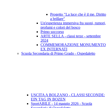
Progetto "La luce che è il me. Diritto
a brillare"
Un'esperienza immersiva fra suoni, rumori,
profumi e colori del bosco
Primo soccorso
ARTE SELLA - classi terze - settembre
2024
COMMEMORAZIONE MONUMENTO
EX INTERNATI
Scuola Secondaria di Primo Grado - Ospedaletto
USCITA A BOLZANO - CLASSI SECONDE:
EIN TAG IN BOZEN
SportABILE - 14 maggio 2026 - Scuola
Secondaria di Ospedaletto