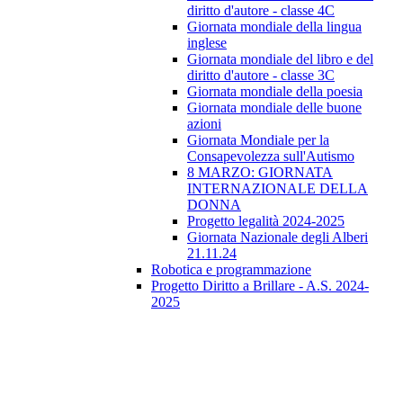
diritto d'autore - classe 4C
Giornata mondiale della lingua
inglese
Giornata mondiale del libro e del
diritto d'autore - classe 3C
Giornata mondiale della poesia
Giornata mondiale delle buone
azioni
Giornata Mondiale per la
Consapevolezza sull'Autismo
8 MARZO: GIORNATA
INTERNAZIONALE DELLA
DONNA
Progetto legalità 2024-2025
Giornata Nazionale degli Alberi
21.11.24
Robotica e programmazione
Progetto Diritto a Brillare - A.S. 2024-
2025