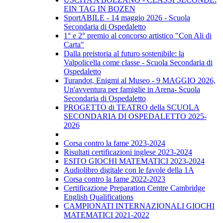
EIN TAG IN BOZEN
SportABILE - 14 maggio 2026 - Scuola
Secondaria di Ospedaletto
1° e 2° premio al concorso artistico "Con Ali di
Carta"
Dalla preistoria al futuro sostenibile: la
Valpolicella come classe - Scuola Secondaria di
Ospedaletto
Turandot, Enigmi al Museo - 9 MAGGIO 2026,
Un'avventura per famiglie in Arena- Scuola
Secondaria di Ospedaletto
PROGETTO di TEATRO della SCUOLA
SECONDARIA DI OSPEDALETTO 2025-
2026
Corsa contro la fame 2023-2024
Risultati certificazioni inglese 2023-2024
ESITO GIOCHI MATEMATICI 2023-2024
Audiolibro digitale con le favole della 1A
Corsa contro la fame 2022-2023
Certificazione Preparation Centre Cambridge
English Qualifications
CAMPIONATI INTERNAZIONALI GIOCHI
MATEMATICI 2021-2022