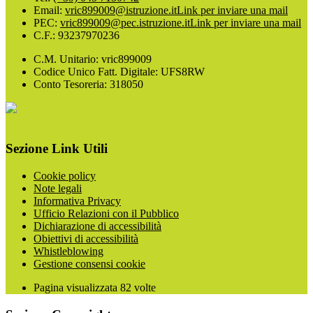
Email:
vric899009@istruzione.it
Link per inviare una mail
PEC:
vric899009@pec.istruzione.it
Link per inviare una mail
C.F.: 93237970236
C.M. Unitario: vric899009
Codice Unico Fatt. Digitale: UFS8RW
Conto Tesoreria: 318050
Sezione Link Utili
Cookie policy
Note legali
Informativa Privacy
Ufficio Relazioni con il Pubblico
Dichiarazione di accessibilità
Obiettivi di accessibilità
Whistleblowing
Gestione consensi cookie
Pagina visualizzata
82
volte