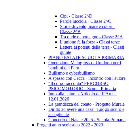
Cipì - Classe 2^D
Parole lucciola - Classe 2^C
Storie di vento, mare e colori -
Classe 2^B
Tra onde e montagne - Classe 2^A
L'unione fa la forza - Classi terze
Lettera ai potenti della terra - Classi
quinte
PIANO ESTATE SCUOLA PRIMARIA
Operazione Matogrosso - Un dono per i
bambini del Perù
Bullismo e cyberbullismo
A spasso con Cecca - incontro con l'autore
“Il corpo racconta” PERCORSO
PSICOMOTORIO - Scuola Primaria
Inno alla natura - Articolo de L'Arena
12.01.2026
La grandezza del creato - Progetto Murale
Diritto ad avere una casa - Luogo sicuro e
accogliente
Concerto di Natale 2025 - Scuola Primaria
Progetti anno scolastico 2022 - 2023