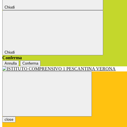
Chiudi
Chiudi
Conferma
Annulla
Conferma
close