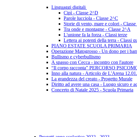
Linguaggi digitali
Cipì - Classe 2^D
Parole lucciola - Classe 2^C
Storie di vento, mare e colori - Class
Tra onde e montagne - Classe 2^A
L'unione fa la forza - Classi terze
Lettera ai potenti della terra - Classi q
PIANO ESTATE SCUOLA PRIMARIA
Operazione Matogrosso - Un dono per i bam
Bullismo e cyberbullismo
A spasso con Cecca - incontro con l'autore
“Il corpo racconta” PERCORSO PSICOMO
Inno alla natura - Articolo de L'Arena 12.0
La grandezza del creato - Progetto Murale
Diritto ad avere una casa - Luogo sicuro e a
Concerto di Natale 2025 - Scuola Primaria
Progetti anno scolastico 2022 - 2023