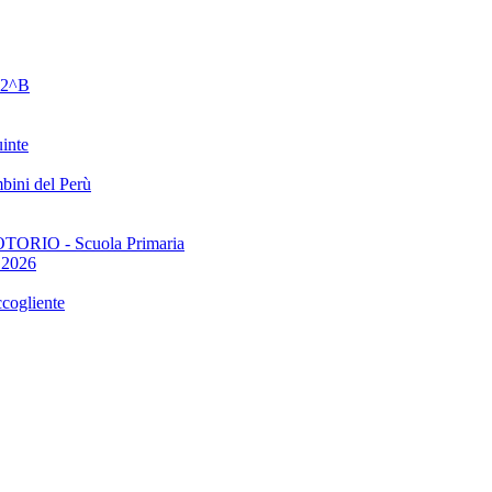
e 2^B
uinte
bini del Perù
TORIO - Scuola Primaria
1.2026
ccogliente