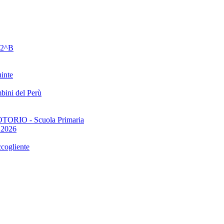
e 2^B
uinte
bini del Perù
TORIO - Scuola Primaria
1.2026
ccogliente