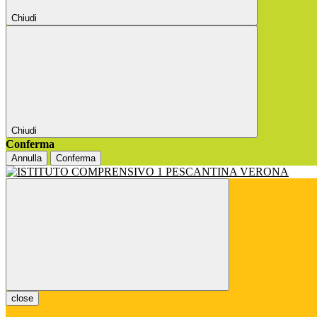
Chiudi
Chiudi
Conferma
Annulla
Conferma
close