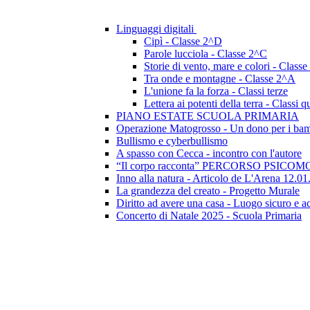
Linguaggi digitali
Cipì - Classe 2^D
Parole lucciola - Classe 2^C
Storie di vento, mare e colori - Class
Tra onde e montagne - Classe 2^A
L'unione fa la forza - Classi terze
Lettera ai potenti della terra - Classi q
PIANO ESTATE SCUOLA PRIMARIA
Operazione Matogrosso - Un dono per i bam
Bullismo e cyberbullismo
A spasso con Cecca - incontro con l'autore
“Il corpo racconta” PERCORSO PSICOMO
Inno alla natura - Articolo de L'Arena 12.0
La grandezza del creato - Progetto Murale
Diritto ad avere una casa - Luogo sicuro e a
Concerto di Natale 2025 - Scuola Primaria