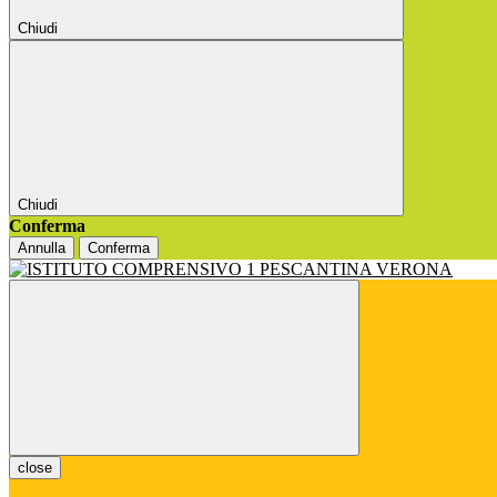
Chiudi
Chiudi
Conferma
Annulla
Conferma
close