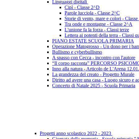
Linguaggi digitali
Cipì - Classe 2^D
Parole lucciola - Classe 2^C
Storie di vento, mare e colori - Class
Tra onde e montagne - Classe 2^A
L'unione fa la forza - Classi terze
Lettera ai potenti della terra - Classi q
PIANO ESTATE SCUOLA PRIMARIA
Operazione Matogrosso - Un dono per i bam
Bullismo e cyberbullismo
A spasso con Cecca - incontro con l'autore
“Il corpo racconta” PERCORSO PSICOMO
Inno alla natura - Articolo de L'Arena 12.0
La grandezza del creato - Progetto Murale
Diritto ad avere una casa - Luogo sicuro e a
Concerto di Natale 2025 - Scuola Primaria
Progetti anno scolastico 2022 - 2023
Giornata della memoria - Scuola primaria "