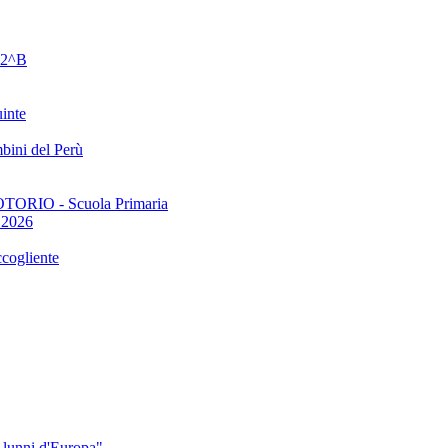
e 2^B
uinte
bini del Perù
TORIO - Scuola Primaria
1.2026
ccogliente
Alunni d'Europa"