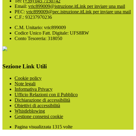
Tel:
(+39) 045 7150742
Email:
vric899009@istruzione.it
Link per inviare una mail
PEC:
vric899009@pec.istruzione.it
Link per inviare una mail
C.F.: 93237970236
C.M. Unitario: vric899009
Codice Unico Fatt. Digitale: UFS8RW
Conto Tesoreria: 318050
Sezione Link Utili
Cookie policy
Note legali
Informativa Privacy
Ufficio Relazioni con il Pubblico
Dichiarazione di accessibilità
Obiettivi di accessibilità
Whistleblowing
Gestione consensi cookie
Pagina visualizzata
1315
volte