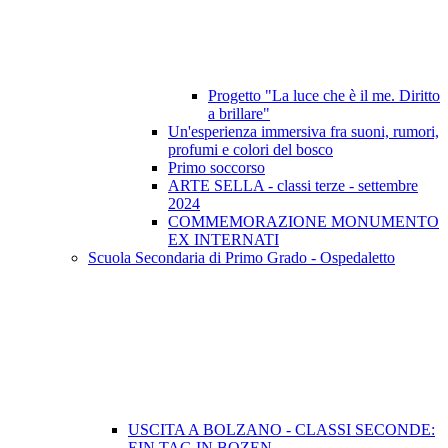
Progetto "La luce che è il me. Diritto
a brillare"
Un'esperienza immersiva fra suoni, rumori,
profumi e colori del bosco
Primo soccorso
ARTE SELLA - classi terze - settembre
2024
COMMEMORAZIONE MONUMENTO
EX INTERNATI
Scuola Secondaria di Primo Grado - Ospedaletto
USCITA A BOLZANO - CLASSI SECONDE:
EIN TAG IN BOZEN