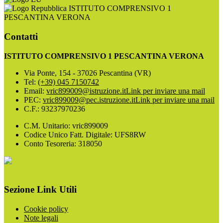
ISTITUTO COMPRENSIVO 1
PESCANTINA VERONA
Contatti
ISTITUTO COMPRENSIVO 1 PESCANTINA VERONA
Via Ponte, 154 - 37026 Pescantina (VR)
Tel:
(+39) 045 7150742
Email:
vric899009@istruzione.it
Link per inviare una mail
PEC:
vric899009@pec.istruzione.it
Link per inviare una mail
C.F.: 93237970236
C.M. Unitario: vric899009
Codice Unico Fatt. Digitale: UFS8RW
Conto Tesoreria: 318050
Sezione Link Utili
Cookie policy
Note legali