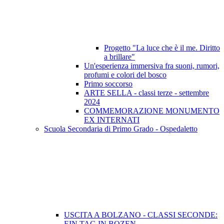
Progetto "La luce che è il me. Diritto
a brillare"
Un'esperienza immersiva fra suoni, rumori,
profumi e colori del bosco
Primo soccorso
ARTE SELLA - classi terze - settembre
2024
COMMEMORAZIONE MONUMENTO
EX INTERNATI
Scuola Secondaria di Primo Grado - Ospedaletto
USCITA A BOLZANO - CLASSI SECONDE:
EIN TAG IN BOZEN