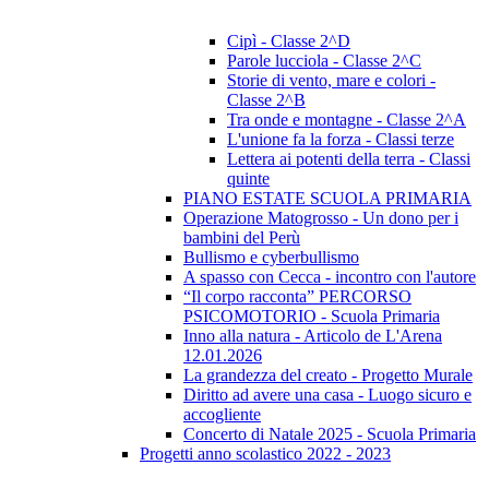
Cipì - Classe 2^D
Parole lucciola - Classe 2^C
Storie di vento, mare e colori -
Classe 2^B
Tra onde e montagne - Classe 2^A
L'unione fa la forza - Classi terze
Lettera ai potenti della terra - Classi
quinte
PIANO ESTATE SCUOLA PRIMARIA
Operazione Matogrosso - Un dono per i
bambini del Perù
Bullismo e cyberbullismo
A spasso con Cecca - incontro con l'autore
“Il corpo racconta” PERCORSO
PSICOMOTORIO - Scuola Primaria
Inno alla natura - Articolo de L'Arena
12.01.2026
La grandezza del creato - Progetto Murale
Diritto ad avere una casa - Luogo sicuro e
accogliente
Concerto di Natale 2025 - Scuola Primaria
Progetti anno scolastico 2022 - 2023