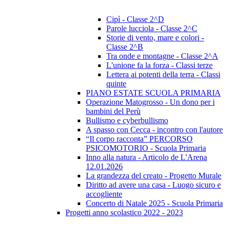
Cipì - Classe 2^D
Parole lucciola - Classe 2^C
Storie di vento, mare e colori -
Classe 2^B
Tra onde e montagne - Classe 2^A
L'unione fa la forza - Classi terze
Lettera ai potenti della terra - Classi
quinte
PIANO ESTATE SCUOLA PRIMARIA
Operazione Matogrosso - Un dono per i
bambini del Perù
Bullismo e cyberbullismo
A spasso con Cecca - incontro con l'autore
“Il corpo racconta” PERCORSO
PSICOMOTORIO - Scuola Primaria
Inno alla natura - Articolo de L'Arena
12.01.2026
La grandezza del creato - Progetto Murale
Diritto ad avere una casa - Luogo sicuro e
accogliente
Concerto di Natale 2025 - Scuola Primaria
Progetti anno scolastico 2022 - 2023