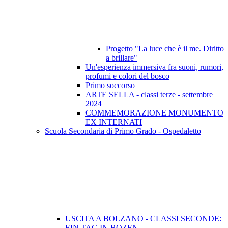
Progetto "La luce che è il me. Diritto
a brillare"
Un'esperienza immersiva fra suoni, rumori,
profumi e colori del bosco
Primo soccorso
ARTE SELLA - classi terze - settembre
2024
COMMEMORAZIONE MONUMENTO
EX INTERNATI
Scuola Secondaria di Primo Grado - Ospedaletto
USCITA A BOLZANO - CLASSI SECONDE:
EIN TAG IN BOZEN