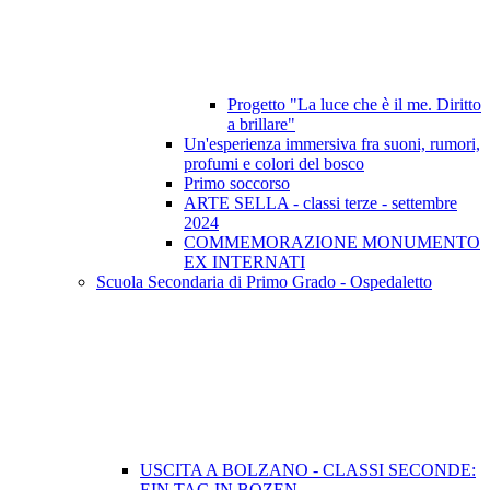
Progetto "La luce che è il me. Diritto
a brillare"
Un'esperienza immersiva fra suoni, rumori,
profumi e colori del bosco
Primo soccorso
ARTE SELLA - classi terze - settembre
2024
COMMEMORAZIONE MONUMENTO
EX INTERNATI
Scuola Secondaria di Primo Grado - Ospedaletto
USCITA A BOLZANO - CLASSI SECONDE:
EIN TAG IN BOZEN