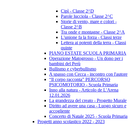
Cipì - Classe 2^D
Parole lucciola - Classe 2^C
Storie di vento, mare e colori -
Classe 2^B
Tra onde e montagne - Classe 2^A
L'unione fa la forza - Classi terze
Lettera ai potenti della terra - Classi
quinte
PIANO ESTATE SCUOLA PRIMARIA
Operazione Matogrosso - Un dono per i
bambini del Perù
Bullismo e cyberbullismo
A spasso con Cecca - incontro con l'autore
“Il corpo racconta” PERCORSO
PSICOMOTORIO - Scuola Primaria
Inno alla natura - Articolo de L'Arena
12.01.2026
La grandezza del creato - Progetto Murale
Diritto ad avere una casa - Luogo sicuro e
accogliente
Concerto di Natale 2025 - Scuola Primaria
Progetti anno scolastico 2022 - 2023