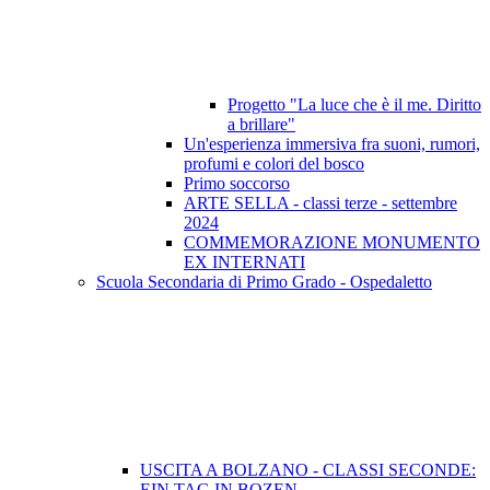
Progetto "La luce che è il me. Diritto
a brillare"
Un'esperienza immersiva fra suoni, rumori,
profumi e colori del bosco
Primo soccorso
ARTE SELLA - classi terze - settembre
2024
COMMEMORAZIONE MONUMENTO
EX INTERNATI
Scuola Secondaria di Primo Grado - Ospedaletto
USCITA A BOLZANO - CLASSI SECONDE:
EIN TAG IN BOZEN