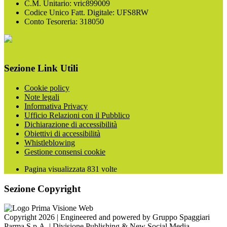
C.M. Unitario: vric899009
Codice Unico Fatt. Digitale: UFS8RW
Conto Tesoreria: 318050
Sezione Link Utili
Cookie policy
Note legali
Informativa Privacy
Ufficio Relazioni con il Pubblico
Dichiarazione di accessibilità
Obiettivi di accessibilità
Whistleblowing
Gestione consensi cookie
Pagina visualizzata
831
volte
Sezione Copyright
Copyright 2026 | Engineered and powered by Gruppo Spaggiari
Parma S.p.A. | Divisione Publishing & New Social Media