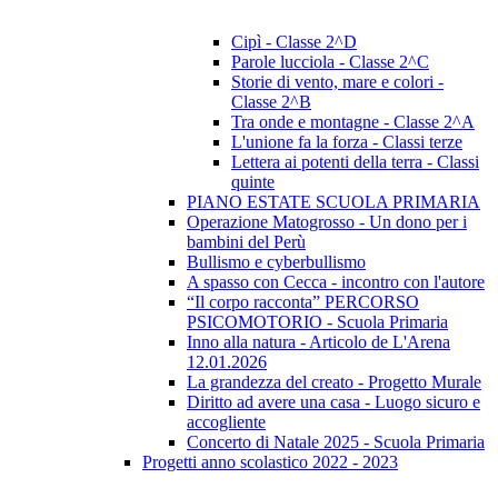
Cipì - Classe 2^D
Parole lucciola - Classe 2^C
Storie di vento, mare e colori -
Classe 2^B
Tra onde e montagne - Classe 2^A
L'unione fa la forza - Classi terze
Lettera ai potenti della terra - Classi
quinte
PIANO ESTATE SCUOLA PRIMARIA
Operazione Matogrosso - Un dono per i
bambini del Perù
Bullismo e cyberbullismo
A spasso con Cecca - incontro con l'autore
“Il corpo racconta” PERCORSO
PSICOMOTORIO - Scuola Primaria
Inno alla natura - Articolo de L'Arena
12.01.2026
La grandezza del creato - Progetto Murale
Diritto ad avere una casa - Luogo sicuro e
accogliente
Concerto di Natale 2025 - Scuola Primaria
Progetti anno scolastico 2022 - 2023