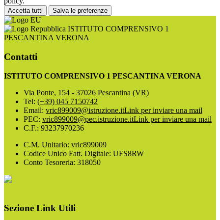
policy.
Accetta tutti
Salva le preferenze
ISTITUTO COMPRENSIVO 1
PESCANTINA VERONA
Contatti
ISTITUTO COMPRENSIVO 1 PESCANTINA VERONA
Via Ponte, 154 - 37026 Pescantina (VR)
Tel:
(+39) 045 7150742
Email:
vric899009@istruzione.it
Link per inviare una mail
PEC:
vric899009@pec.istruzione.it
Link per inviare una mail
C.F.: 93237970236
C.M. Unitario: vric899009
Codice Unico Fatt. Digitale: UFS8RW
Conto Tesoreria: 318050
Sezione Link Utili