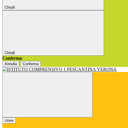
Chiudi
Chiudi
Conferma
Annulla
Conferma
close