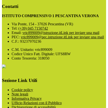
Contatti
ISTITUTO COMPRENSIVO 1 PESCANTINA VERONA
Via Ponte, 154 - 37026 Pescantina (VR)
Tel:
(+39) 045 7150742
Email:
vric899009@istruzione.it
Link per inviare una mail
PEC:
vric899009@pec.istruzione.it
Link per inviare una mail
C.F.: 93237970236
C.M. Unitario: vric899009
Codice Unico Fatt. Digitale: UFS8RW
Conto Tesoreria: 318050
Sezione Link Utili
Cookie policy
Note legali
Informativa Privacy
Ufficio Relazioni con il Pubblico
Dichiarazione di accessibilità