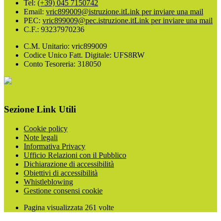
Tel:
(+39) 045 7150742
Email:
vric899009@istruzione.it
Link per inviare una mail
PEC:
vric899009@pec.istruzione.it
Link per inviare una mail
C.F.: 93237970236
C.M. Unitario: vric899009
Codice Unico Fatt. Digitale: UFS8RW
Conto Tesoreria: 318050
Sezione Link Utili
Cookie policy
Note legali
Informativa Privacy
Ufficio Relazioni con il Pubblico
Dichiarazione di accessibilità
Obiettivi di accessibilità
Whistleblowing
Gestione consensi cookie
Pagina visualizzata
261
volte